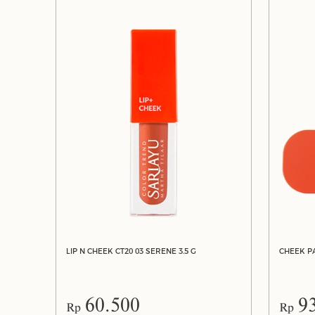
LIP N CHEEK CT20 03 SERENE 3.5 G
CHEEK PA
60.500
9
Rp
Rp