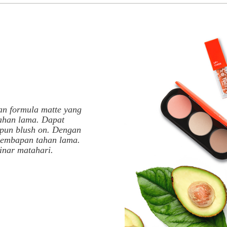
n formula
matte
yang
tahan lama. Dapat
pun
blush on
. Dengan
lembapan tahan lama.
sinar matahari.