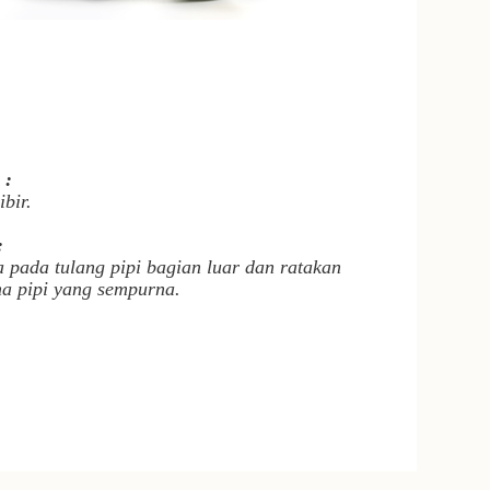
m
:
bir.
:
 pada tulang pipi bagian luar dan ratakan
na pipi yang sempurna.