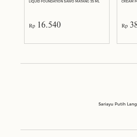
LIQUID FOUNDATION SAWO MATANG 35 ML
CREAM F
16.540
3
Rp
Rp
Sariayu Putih Lan