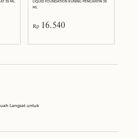
LIQUID FOUNDATION KUNING LANGSAT 35 ML
LIQUID FOUNDATION KUNING PENGANTIN 35
ML
16.540
Rp
buah Langsat untuk
Sariayu Hij