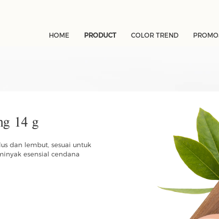
HOME
PRODUCT
COLOR TREND
PROMOS
g 14 g
us dan lembut, sesuai untuk
 minyak esensial cendana